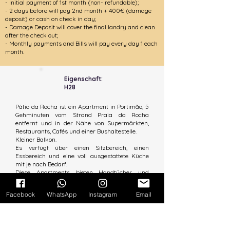
- Initial payment of 1st month
(non- refundable)
;
- 2 days before will pay 2nd month + 40
0€ (damage
deposit) or cash on check in day;
- Damage Deposit will cover the final landry and clean
after the check out;
- Monthly payments and Bills will pay every day 1 each
month.
Eigenschaft:
H28
Pátio da Rocha ist ein Apartment in Portimão, 5
Gehminuten vom Strand Praia da Rocha
entfernt und in der Nähe von Supermärkten,
Restaurants, Cafés und einer Bushaltestelle.
Kleiner Balkon.
Es verfügt über einen Sitzbereich, einen
Essbereich und eine voll ausgestattete Küche
mit je nach Bedarf.
Diese Apartments bieten Handtücher und
Bettwäsche .
Facebook
WhatsApp
Instagram
Email
Eigenschaften:
Typ:
Apartment, 1 Schlafzimmer
Beherbergt:
4
Bathroom:
1 Private
_cc781905- 5cde-