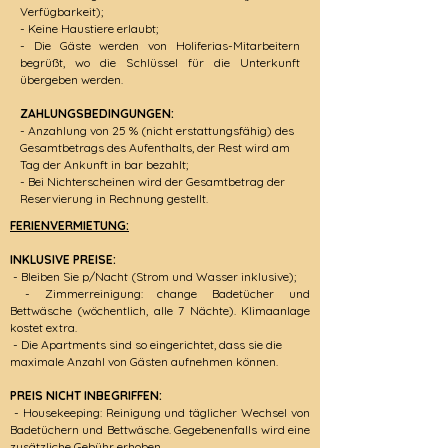
Verfügbarkeit);
- Keine Haustiere erlaubt;
- Die Gäste werden von Holiferias-Mitarbeitern
begrüßt, wo die Schlüssel für die Unterkunft
übergeben werden.
ZAHLUNGSBEDINGUNGEN:
- Anzahlung von 25 % (nicht erstattungsfähig) des
Gesamtbetrags des Aufenthalts, der Rest wird am
Tag der Ankunft in bar bezahlt;
- Bei Nichterscheinen wird der Gesamtbetrag der
Reservierung in Rechnung gestellt.
FERIENVERMIETUNG:
INKLUSIVE PREISE:
- Bleiben Sie p/Nacht (Strom und Wasser inklusive);
- Zimmerreinigung: change Badetücher und
Bettwäsche (wöchentlich, alle 7 Nächte). Klimaanlage
kostet extra.
- Die Apartments sind so eingerichtet, dass sie die
maximale Anzahl von Gästen aufnehmen können.
PREIS NICHT INBEGRIFFEN:
- Housekeeping: Reinigung und täglicher Wechsel von
Badetüchern und Bettwäsche. Gegebenenfalls wird eine
zusätzliche Gebühr erhoben.