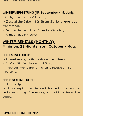
WINTERVERMIETUNG (15. September - 15. Juni):
- Gültig mindestens 21 Nächte;
- Zusätzliche Gebühr für Strom. Zahlung jeweils zum
Monatsende.
- Bettwäsche und Handtücher bereitstellen;
- Klimaanlage inklusive;
WINTER RENTALS (MONTHLY)
Minimun: 22 Nights from October - May:
PRICES INCLUDED:
- Housekeepin
g: bath towels and bed sheets;
- Air Conditioning, Water
and Gás
;
- The Apartments are furnished to receive until 2 -
4
persons.
PRICE NOT INCLUDED:
- Electricity;
- Housekeeping: cleaning and change bath towels and
bed sheets daily. If necessary an additional fee will be
added.
PAYMENT CONDITIONS: