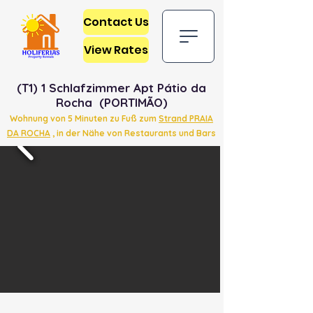
Contact Us
View Rates
(T1) 1 Schlafzimmer Apt Pátio da
Rocha (PORTIMÃO)
Wohnung von 5 Minuten zu Fuß zum
Strand PRAIA
DA ROCHA
, in der Nähe von Restaurants und Bars