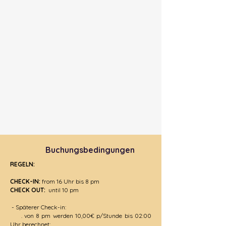
Buchungsbedingungen
REGELN:
CHECK-IN:
from 16 Uhr bis 8 pm
CHECK OUT:
until 10 pm
- Späterer Check-in:
. von 8 pm werden 10,00€ p/Stunde bis 02:00
Uhr berechnet;