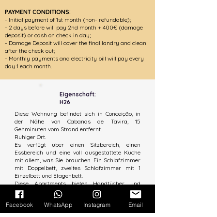
PAYMENT CONDITIONS:
- Initial payment of 1st month
(non- refundable)
;
- 2 days before will pay 2nd month + 400€ (damage
deposit) or cash on check in day;
- Damage Deposit will cover the final landry and clean
after the check out;
- Monthly payments and electricity bill will pay every
day 1 each month.
Eigenschaft:
H26
Diese Wohnung befindet sich in Conceição, in
der Nähe von Cabanas de Tavira, 15
Gehminuten vom Strand entfernt.
Ruhiger Ort.
Es verfügt über einen Sitzbereich, einen
Essbereich und eine voll ausgestattete Küche
mit allem, was Sie brauchen. Ein Schlafzimmer
mit Doppelbett, zweites Schlafzimmer mit 1
Einzelbett und Etagenbett.
Diese Apartments bieten Handtücher und
Bettwäsche.
Facebook
WhatsApp
Instagram
Email
Eigenschaften: