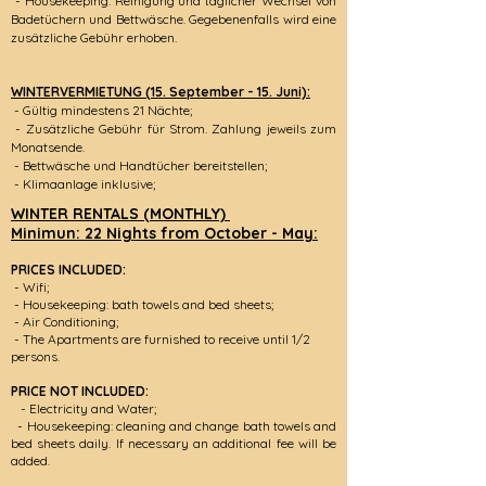
- Housekeeping: Reinigung und täglicher Wechsel von
Badetüchern und Bettwäsche. Gegebenenfalls wird eine
zusätzliche Gebühr erhoben.
WINTERVERMIETUNG (15. September - 15. Juni):
- Gültig mindestens 21 Nächte;
- Zusätzliche Gebühr für Strom. Zahlung jeweils zum
Monatsende.
- Bettwäsche und Handtücher bereitstellen;
- Klimaanlage inklusive;
WINTER RENTALS (MONTHLY)
Minimun: 22 Nights from October - May:
PRICES INCLUDED:
- Wifi;
- Housekeepin
g: bath towels and bed sheets;
- Air Conditioning;
- The Apartments are furnished to receive until 1/2
persons.
PRICE NOT INCLUDED:
- Electricity
and Water
;
- Housekeeping: cleaning and change bath towels and
bed sheets daily. If necessary an additional fee will be
added.