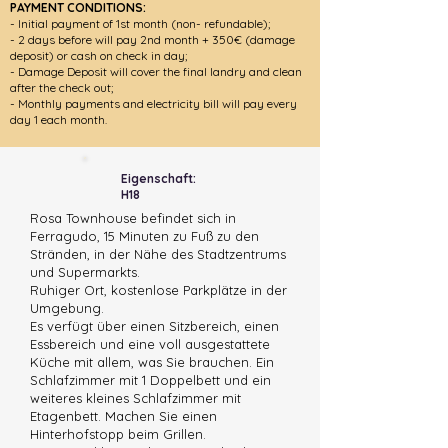
PAYMENT CONDITIONS:
- Initial payment of 1st month
(non- refundable)
;
- 2 days before will pay 2nd month + 350€ (damage
deposit) or cash on check in day;
- Damage Deposit will cover the final landry and clean
after the check out;
- Monthly payments and electricity bill will pay every
day 1 each month.
Eigenschaft:
H18
Rosa Townhouse befindet sich in
Ferragudo, 15 Minuten zu Fuß zu den
Stränden, in der Nähe des Stadtzentrums
und Supermarkts.
Ruhiger Ort, kostenlose Parkplätze in der
Umgebung.
Es verfügt über einen Sitzbereich, einen
Essbereich und eine voll ausgestattete
Küche mit allem, was Sie brauchen. Ein
Schlafzimmer mit 1 Doppelbett und ein
weiteres kleines Schlafzimmer mit
Etagenbett. Machen Sie einen
Hinterhofstopp beim Grillen.