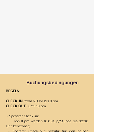
Buchungsbedingungen
REGELN:
CHECK-IN:
from 16 Uhr bis 8 pm
CHECK OUT:
until 10 pm
- Späterer Check-in:
. von 8 pm werden 10,00€ p/Stunde bis 02:00
Uhr berechnet;
- Späterer Check-out: Gebühr für den halben