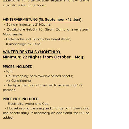
Badetüchern und Bettwäsche. Gegebenenfalls wird eine
zusätzliche Gebühr erhoben.
WINTERVERMIETUNG (15. September - 15. Juni):
- Gültig mindestens 21 Nächte;
- Zusätzliche Gebühr für Strom. Zahlung jeweils zum
Monatsende.
- Bettwäsche und Handtücher bereitstellen;
- Klimaanlage inklusive;
WINTER RENTALS (MONTHLY)
Minimun: 22 Nights from October - May:
PRICES INCLUDED:
-
Wifi;
- Housekeepin
g: bath towels and bed sheets;
- Air Conditioning;
- The Apartments are furnished to receive until 1/2
persons.
PRICE NOT INCLUDED:
- Electricity, Water and Gas;
- Housekeeping: cleaning and change bath towels and
bed sheets daily. If necessary an additional fee will be
added.