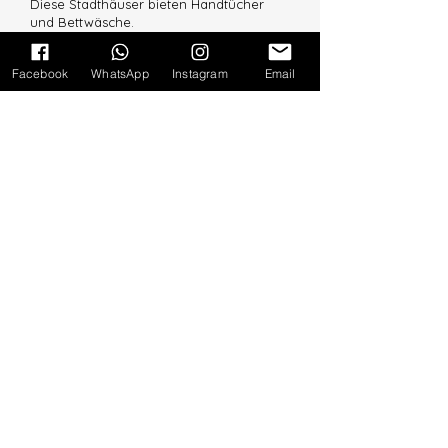
Diese Stadthäuser bieten Handtücher
und Bettwäsche.
Eigenschaften:
Facebook
WhatsApp
Instagram
Email
Typ:
Stadthaus 2 Schlafzimmer
Unterkunft:
4
Bathroom:
1 Private
_cc781905-5cde
-3194-bb3b-136bad5cf58d_
Beds:
1 Double Bed / 1 Bunk Bed
Size:
100m2
Ausstattung:
Gratis Wifi,
Klimaanlage
Mikrowellen,
Kühlschrank/ Gefrierschrank​​,
TV-Kabel
Waschmaschine
Kaffeemaschine
Geschirrspülmaschine
Erdgeschoss
Großer Außenbereich mit Grill
Öffentlicher Parkplatz